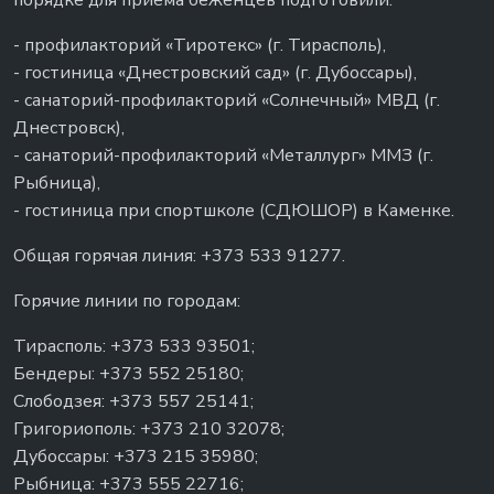
порядке для приёма беженцев подготовили:
- профилакторий «Тиротекс» (г. Тирасполь),
- гостиница «Днестровский сад» (г. Дубоссары),
- санаторий-профилакторий «Солнечный» МВД (г.
Днестровск),
- санаторий-профилакторий «Металлург» ММЗ (г.
Рыбница),
- гостиница при спортшколе (СДЮШОР) в Каменке.
Общая горячая линия: +373 533 91277.
Горячие линии по городам:
Тирасполь: +373 533 93501;
Бендеры: +373 552 25180;
Слободзея: +373 557 25141;
Григориополь: +373 210 32078;
Дубоссары: +373 215 35980;
Рыбница: +373 555 22716;