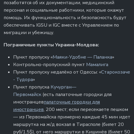
позаботятся об их документации, медицинский
персонал и социальные работники, которые окажут
помощь. Их функциональность и безопасность будут
обеспечивать IGSU и IGC вместе с Управлением по
миграции и убежищу.
Пограничные пункты Украина-Молдова:
Пункт пропуску «
Маяки-Удобне — Паланка
»
Контрольно-пропускний пункт
Мамалига
Пункт пропуску недалёко от Одессы: «
Старокозаче
- Тудора
»
Пункт пропуска
Кучурган—
Первомайск
(есть палаточные городки для
иностранцев
палаточные городки для
иностранцев
, 200 мест; если пересекаете пешком
— из Первомайска примерно каждые 45 мин идет
маршрутка на ж/д вокзал в Тирасполе (билет 20
руб/1,5$), от него маршрутки в Кишинёв (билет 50