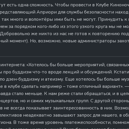
тут есть одна сложность. Чтобы провести в Клубе Киноно
редставляющий Априори для службы безопасности находи
е так много и волонтёры ими быть не могут. Принудить к
ем за порядком кого-либо из этого узкого круга мы не мо
Добровольно же никто из нас не готов к повторению под
ный момент). Но, возможно, новые администраторы захотя
нтернета: «Хотелось бы больше мероприятий, связанных
ы про буддизм что-то вроде лекций и обсуждений. Кстат
а по дзен-буддизму и атеизму. Еще хотелось бы больше м
е в клубе сделать например – тоже отличный вариант». 
авда стало меньше. К нам реже стали обращаться, и в цел
цертов, но и самих музыкальных групп. С другой стороны
 не всегда показывает заинтересованность в них. Возм
лективов неадекватно завышают запрос для нашего, в об
иона. В тоже время уровень платежеспособности, помно