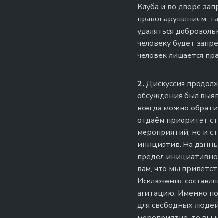
Клуба и во дворе за
правонарушением, та
удаляться доброволь
человеку будет запре
человек лишается пра
2.
Дискуссия продолж
обсуждения был выяв
всегда можно обрати
отдаём приоритет ст
мероприятий, но и с
инициатив. На данны
предел инициативнос
вам, что мы приветст
Исключения составля
агитацию. Именно по
для свободных людей»
мероприятие, то вы 