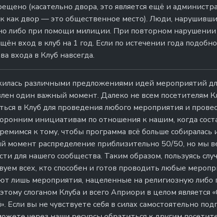
прещено (касательно двора, это является ещё и админист
к как двор — это общественное место). Люди, нарушившие
но либо при помощи милиции. При повторном нарушении 
щён вход в клуб на 1 год. Если по истечении года подобно
ва входа в Клуб навсегда.
илась различными предложениями идей мероприятий для
лен один важный момент. Далеко не всем посетителям Кл
ться в Клуб для проведения любого мероприятия и провес
оронним инициативам по отношения к нашим, когда сост
тремимся к тому, чтобы программа всё больше собиралась
й момент распределение приблизительно 50/50, но мы ве
ти для нашего сообщества. Таким образом, пользуясь слу
вуем всех, кто способен и готов проводить любые меропр
ют лишь мероприятия, нацеленные на религиозную либо
этому слоганом Клуба и всего Априори в целом является 
. Если вы не чувствуете себя в силах самостоятельно под
можете через наши ресурсы обратиться к другим посетит