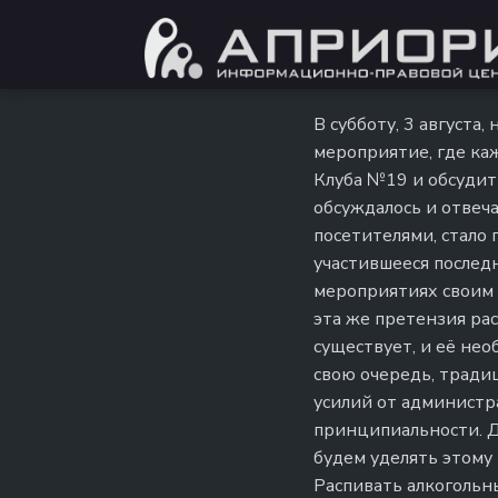
В субботу, 3 августа
мероприятие, где ка
Клуба №19 и обсудить
обсуждалось и отвеч
посетителями, стало 
участившееся последн
мероприятиях своим 
эта же претензия рас
существует, и её нео
свою очередь, тради
усилий от администр
принципиальности. Дл
будем уделять этому
Распивать алкогольн