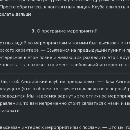
росто обратитесь к контактным лицам Клуба или хоть к 
делать дальше.
3.
О программе мероприятий:
етных идей по мероприятиям многими был высказан инт
рского характера. — Ссылаемся на предыдущий пункт и 
тересное в этом плане и желающих разделить это с друг
ность, т.к., похоже, это имеет наибольший интерес со с
бы, чтоб Английский клуб не прекращался. — Пока Англи
едущего (что, в общем-то, случается далеко не в первый р
роводится. Мы надеемся вернуть это отличное мероприяти
равлении, то вам непременно стоит связаться с нами, и м
лизовать.
высказан интерес к мероприятиям с послами. — Это мы гот