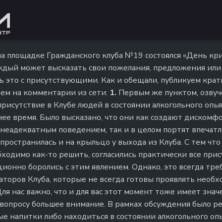
, на площадке Гражданского клуба №19 состоялся «День к
ждый может высказать свои пожелания, предложения или
 это с присутствующими. Как и обещали, публикуем кратк
аем на комментарии из сети:
1.
Первым же пунктом, озвуч
присутствие в Клубе людей в состоянии алкогольного опь
ее время. Было высказано, что они как создают дискомфо
неадекватным поведением, так и в целом портят впечатл
пространилась и на крыльцо у выхода из Клуба. С тем что
бходимо как-то решить, согласились практически все при
ционно боролись с этим явлением. Однако, это всегда тр
аторов Клуба, которые не всегда готовы проявлять необ
я нас важно, что и для вас этот момент тоже имеет знач
 вопросу большее внимание. В рамках обсуждения было р
ые напитки либо находиться в состоянии алкогольного о