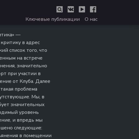
Ключевые публикации
О нас
ритика» —
 критику в адрес
ий список того, что
енным на встрече
янения, значительно
рт при участии в
ение от Клуба. Далее
 такая проблема
сутствующие. Мы, в
ебует значительных
ходимый уровень
ение, и впредь мы
ешено следующие:
пьянения в помещении