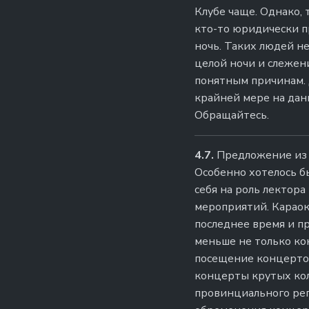
Клубе чаще. Однако, 
кто-то юридически п
ночь. Таких людей н
целой ночи и слежени
понятным причинам. 
крайней мере на дан
Обращайтесь.
4.7.
Предложение из и
Особенно хотелось б
себя на роль лектор
мероприятий. Караок
последнее время и пр
меньше не только кон
посещение концертов
концерты крутых кол
провинциального рег