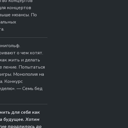
ство концертов
для концертов
 выше нюансы. По
тальных
а.
инигольф.
ривают о чем хотят.
как жить и делать
е пение. Попытаться
 игры. Монополия на
а. Конкурс
еделю». — Семь бед
нить для себя как
на будущее. Хотим
тие продлилось до