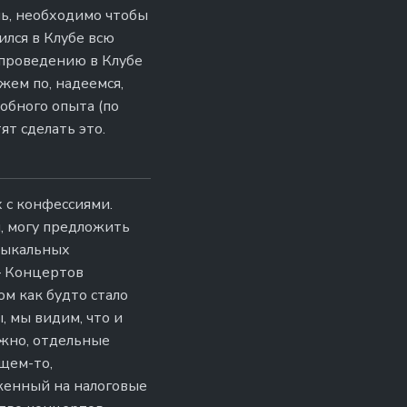
чь, необходимо чтобы
лся в Клубе всю
 проведению в Клубе
жем по, надеемся,
обного опыта (по
т сделать это.
 с конфессиями.
и, могу предложить
узыкальных
— Концертов
ом как будто стало
, мы видим, что и
ожно, отдельные
щем-то,
женный на налоговые