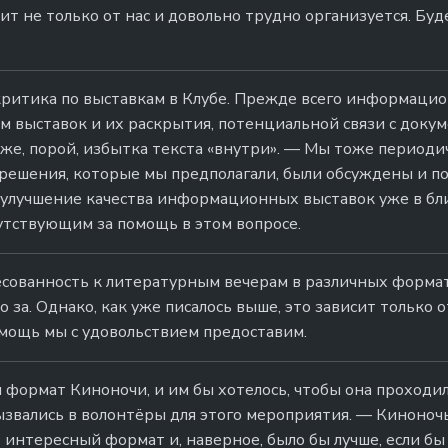
ит не только от нас и довольно трудно организуется. Буд
ритика по выставкам в Клубе. Прежде всего информацио
ем выставок и их раскрытия, потенциальной связи с доку
кже, порой, избытка текста «внутри». — Мы тоже периоди
решения, которые мы предполагали, были обсуждены и п
 улучшение качества информационных выставок уже в б
тствующим за помощь в этом вопросе.
есованность к литературным вечерам в различных форма
о за. Однако, как уже писалось выше, это зависит только о
мощь мы с удовольствием предоставим.
формат Киноночи, и им бы хотелось, чтобы она проходил
ызвались в волонтёры для этого мероприятия. — Киноночь
 интересный формат и, наверное, было бы лучше, если бы