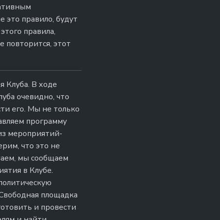
ративным
 это правило, будут
этого правила,
е повторится, этот
 Клуба. В ходе
уба очевидно, что
ти его. Мы не только
авляем программу
 из мероприятий-
рим, что это не
чаем, мы сообщаем
иятия в Клубе.
 политическую
«Свободная площадка
готовить и провести
елям и найти