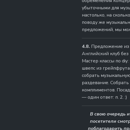
обременения концерт
убыточными для музы
настолько, на сколь
поводу же музыкальн
предложений, мы може
4.8.
Предложение из и
Английский клуб без 
Мастер классы по diy
швепс из грейпфрута
собрать музыкальную
раздевание. Собрать
комплиментов. Посади
— один ответ: п. 2. :)
В свою очередь и
посетители смотр
поблагодарить пр