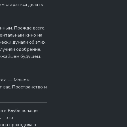
ем стараться делать
нным. Прежде всего,
ментальным кино на
чески думали об этих
олучили одобрение.
лижайшем будущем.
тах. — Можем
т вас. Пространство и
а в Клубе почаще.
 – это
 она проходила в