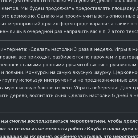
ной деятельности в нашей Республике, делает большин
кантов. Мы будем продолжать предоставлять площадку 
ко это возможно. Однако мы просим учитывать описанные
ых мероприятий других форм вроде караоке, а также ос
м лишь в очередной раз направить вас к п. 2 этого текст
нтернета: «Сделать настолки 3 раза в неделю. Игры в м
правил: все приходят, разбиваются по парочкам и разгова
: человек с самыми ровными руками объясняет рукожопам 
 и полыни. Конкурсы на самую вкусную шаурму. Церковно
 группу используя инструменты не предназначенные для
 самую высокую башню из лего. Убрать побережье Днестр
ть дерево, воспитать сына. Сделать настолки 5 дней в н
 мы смогли воспользоваться мероприятием, чтобы прояс
ят на те или иные моменты работы Клуба и наши идеи 
ишедших за их время, особенно учитывая, что мероприя