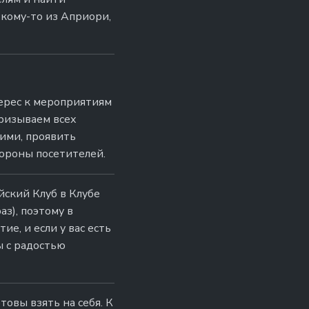
кому-то из Априори,
ерес к мероприятиям
призываем всех
ими, проявить
тороны посетителей.
йский Клуб в Клубе
аз), поэтому в
е, и если у вас есть
ы с радостью
овы взять на себя. К