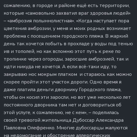
сожалению, в городе и районе ещё есть территории,
которые «самовольно захватил враг здоровья людей»
– «амброзия полыннолистная». «Когда наступает пора
цветения амброзии, у меня и моих родных возникает
проблема с посещением городского пляжа. В жаркий
день так хочется побыть в прохладе у воды под тенью
ив и тополей, но как вспомню этот путь к реке по
тропинке через огороды, заросшие амброзией, так и
идти никуда не хочется. А если всё-таки иду, то
закрываю нос мокрым платком и стараюсь как можно
скорее пройти этот участок дороги. Одно время я
даже платила деньги дворнику Городского пляжа,
чтобы он косил эти заросли, но вот уже несколько лет
постоянного дворника там нет и договориться об
этой услуге, к сожалению, не с кем», – поделилась
своей тревогой жительница Дубоссар Александра
Павловна Олефренко. Многие дубоссарцы жалуются
на недомогание и обострение аллергических