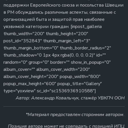
поддержки Европейского союза и посольства Швеции
в РМ обсуждались различные аспекты, связанные с
организацией быта и защитой прав наиболее
уязвимой категории граждан. [inpost_galleria
thumb_width="200" thumb_height="200"
post_id="352843" thumb_margin_left="3"
thumb_margin_bottom="0" thumb_border_radius="2"
thumb_shadow="0 1px 4px rgba(0, 0, 0, 0.2)" id=""
random="0" group="0" border="" show_in_popup="0"
album_cover="" album_cover_width="200"
album_cover_height="200" popup_width="800"
popup_max_height="600" popup_title="Gallery"
type="yoxview" sc_id="sc1536936910588"]
Автор: Александр Ковальчук, стажёр УВКПЧ ООН
*Материал предоставлен сторонним автором.
Позиция автора может не совпадать с позицией ИПЦ