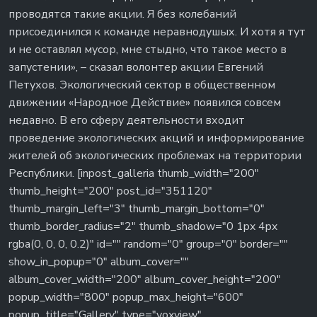
проводятся такие акции. Я без колебаний
присоединился к команде неравнодушых. И хотя я тут
и не оставлял мусор, мне стыдно, что такое место в
запустении», – сказал волонтер акции Евгений
Петухов. Экологический сектор в общественном
движении «Народное Действие» появился совсем
недавно. В его сферу деятельности входит
проведение экологических акций и информирование
жителей об экологических проблемах на территории
Республики. [inpost_galleria thumb_width="200"
thumb_height="200" post_id="351120"
thumb_margin_left="3" thumb_margin_bottom="0"
thumb_border_radius="2" thumb_shadow="0 1px 4px
rgba(0, 0, 0, 0.2)" id="" random="0" group="0" border=""
show_in_popup="0" album_cover=""
album_cover_width="200" album_cover_height="200"
popup_width="800" popup_max_height="600"
popup_title="Gallery" type="yoxview"