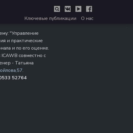
Ключевые публикации
О нас
му: "Управление
ния и практические
нала и по его оценке.
 ICAWB совместно с
енер - Татьяна
нойлова,57
.
 0533 52764