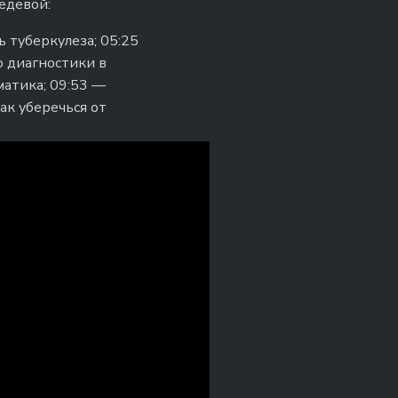
едевой:
ь туберкулеза; 05:25
о диагностики в
матика; 09:53 —
ак уберечься от