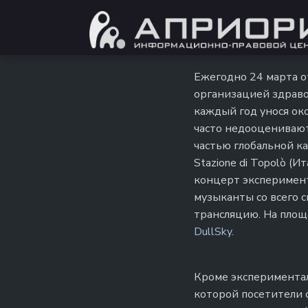
Ежегодно 24 марта о
организацией здраво
каждый год унося око
часто недооценивают
частью глобальной ка
Stazione di Topolò (
концерт эксперимент
музыканты со всего 
трансляцию. На площ
DullSky
.
Кроме экспериментал
которой посетители 