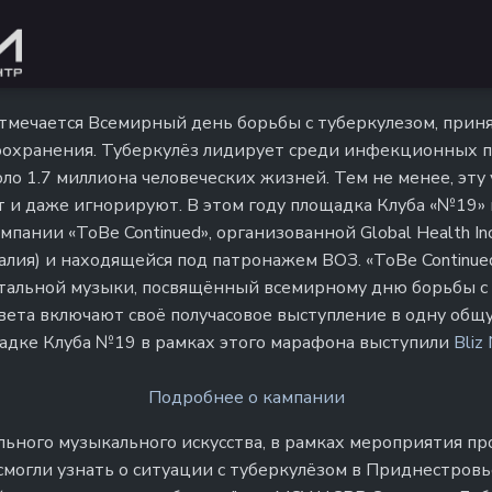
тмечается Всемирный день борьбы с туберкулезом, при
охранения. Туберкулёз лидирует среди инфекционных п
ло 1.7 миллиона человеческих жизней. Тем не менее, эту
 и даже игнорируют. В этом году площадка Клуба «№19» 
мпании «ToBe Continued», организованной Global Health Inc
Италия) и находящейся под патронажем ВОЗ. «ToBe Continue
альной музыки, посвящённый всемирному дню борьбы с 
света включают своё получасовое выступление в одну общ
адке Клуба №19 в рамках этого марафона выступили
Bliz 
Подробнее о кампании
ьного музыкального искусства, в рамках мероприятия пр
смогли узнать о ситуации с туберкулёзом в Приднестровь