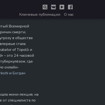
Ключевые публикации
О нас
нятый Всемирной
ричин смерти,
 угрозу в обществе
впервые стала
ubator of Topolò и
d» – это 24-часовой
туберкулёзом, где
ую онлайн-
Nochi
и
Богдан
ошла мини-лекция, на
е от специалиста по