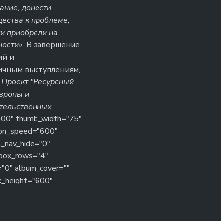
мание, донести
ества к проблеме,
ки приобрели на
ости».
В завершение
ий и
ичным выступлениям,
.
Проект "Ресурсный
Европы и
ительственных
"600" thumb_width="75"
tion_speed="600"
n_nav_hide="0"
 box_rows="4"
="0" album_cover=""
x_height="600"