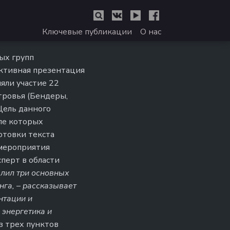
Ключевые публикации
О нас
ых групп
ективная презентация
яли участие 22
тровья (Бендеры,
Цель данного
ле которых
отовки текста
 мероприятия
перт в области
лил три основных
нга, – рассказывает
нтации и
 энергетика и
з трех пунктов