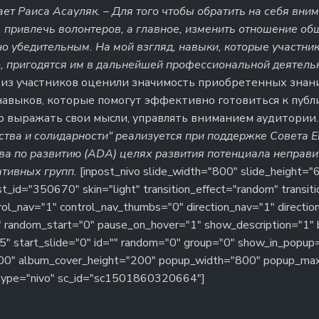
ает Раиса Асауляк. – Для того чтобы обратить на себя вни
привлечь волонтеров, а главное, изменить отношение общ
о убедительным. На мой взгляд, навыки, которые участни
, пригодятся им в дальнейшей профессиональной деятельн
из участников оценили значимость приобретенных знан
авыков, которые помогут эффективно готовиться к публ
о выражать свои мысли, управлять вниманием аудитории
ства и солидарности" реализуется при поддержке Совета 
тва по развитию (ADA) целях развития потенциала неправ
ативных групп.
[inpost_nivo slide_width="800" slide_height=
_id="350670" skin="light" transition_effect="random" transi
ol_nav="1" control_nav_thumbs="0" direction_nav="1" directio
 random_start="0" pause_on_hover="1" show_description="1"
15" start_slide="0" id="" random="0" group="0" show_in_popup
00" album_cover_height="200" popup_width="800" popup_ma
 type="nivo" sc_id="sc1501860320664"]