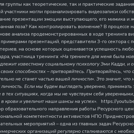
я группы как теоретические, так и практические задания.
й участники могли проанализировать видеозаписи собст
ание презентации эмоции выступающего, его мимика и ж
анная поза? Как контролировать волнение? В процессе н
основе анализа продемонстрированных в ходе тренинга в
примерами презентаций, представители 3-го сектора с 
итериев, на основе которых оценивается успешность любо
ндра, участница тренинга:
«На тренинге для меня была но
длежит известному социальному психологу Эми Кадди, и о
своих способностях – притворяйтесь. Притворяйтесь, что он
тельно не станет частью вашей личности». Это значит, что
 личность. Если мы будем выглядеть уверенно, принимать
 в тех ситуациях, когда мы не чувствуем себя уверенными,
 в крови и увеличит наши шансы на успех».
https://youtu.
р образовательного направления работы Ресурсного цент
ональной компетентности активистов НПО Приднестров
ательных мероприятий – одна из главных задач Ресурсно
ммерческих организаций регулярно сталкиваются с необх