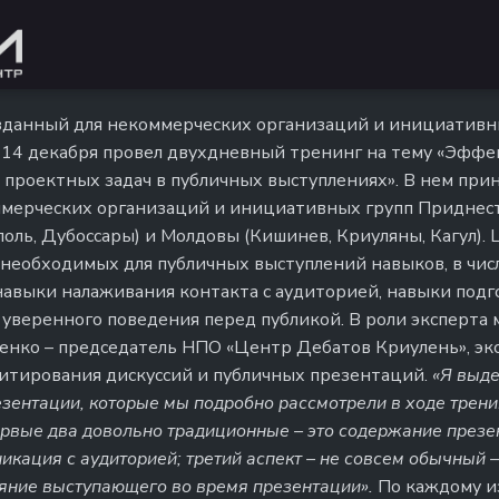
зданный для некоммерческих организаций и инициативн
 14 декабря провел двухдневный тренинг на тему «Эфф
 проектных задач в публичных выступлениях». В нем прин
ммерческих организаций и инициативных групп Приднес
оль, Дубоссары) и Молдовы (Кишинев, Криуляны, Кагул). 
 необходимых для публичных выступлений навыков, в чис
навыки налаживания контакта с аудиторией, навыки подг
 уверенного поведения перед публикой. В роли эксперта
енко – председатель НПО «Центр Дебатов Криулень», экс
итирования дискуссий и публичных презентаций.
«Я выде
зентации, которые мы подробно рассмотрели в ходе трени
ервые два довольно традиционные – это содержание презе
кация с аудиторией; третий аспект – не совсем обычный –
яние выступающего во время презентации».
По каждому и