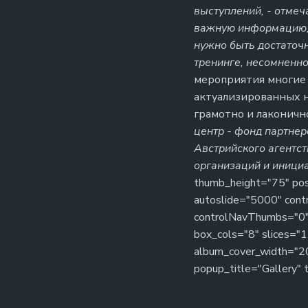
выступлений, - отмеч
важную информацию, 
нужно быть достаточн
тренинге, несомненно
мероприятия многие 
актуализированных н
грамотно и лаконичн
центр - фонд партнер
Австрийского агентс
организаций и иници
thumb_height="75" post
autoslide="5000" contr
controlNavThumbs="0"
box_cols="8" slices="
album_cover_width="2
popup_title="Gallery"