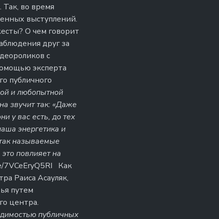
 Так, во время
венных выступлений.
есты? О чем говорит
аблюдения друг за
идеороликов с
помощью эксперта
го публичного
вой и любопытной
на звучит так: «Даже
и у вас есть, до тех
 наша энергетика и
 так называемые
 это повлияет на
be/7VCeEryQ5RI Как
ра Раиса Асауляк,
ья путем
го центра.
одимостью публичных