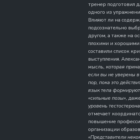
тренер подготовил дл
одного из упражнени
Влияют ли на содерж
подсознательно выбр
другом, а также на 
плохими и хорошими 
составили список кр
выступления. Алекса
мысль, которая прина
если вы не уверены в 
пор, пока это действи
язык тела формируют
«сильные позы», даже
уровень тестостерона
отмечает координато
повышение професси
организации образов
«Представители неко