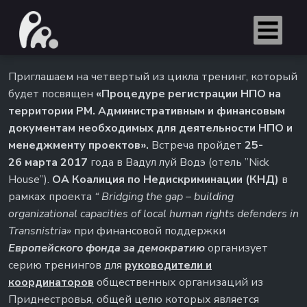
Приглашаем на четвертый из цикла тренинг, который
будет посвящен
«Процедуре регистрации НПО на
территории РМ. Административным и финансовым
документам необходимых для деятельности НПО и
менеджменту проектов».
Встреча пройдет
25
-
26
марта 2017
года в Вадул луй Водэ (отель ”Nick
House”).
ОА Коалиция по Недискриминации (КНД)
в
рамках проекта
“
Bridging the gap – building
organizational capacities of local human rights defenders in
Transnistria
»
при финансовой поддержки
Европейского фонда за демократию
организует
серию тренингов для
руководители и
координаторов
общественных организаций из
Приднестровья, общей целю которых является