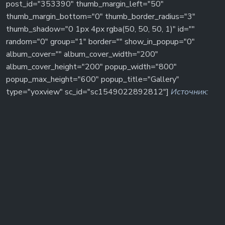
post_id="353390" thumb_margin_left="50"
thumb_margin_bottom="0" thumb_border_radius="3"
thumb_shadow="0 1px 4px rgba(50, 50, 50, 1)" id=""
random="0" group="1" border="" show_in_popup="0"
album_cover="" album_cover_width="200"
album_cover_height="200" popup_width="800"
popup_max_height="600" popup_title="Gallery"
type="yoxview" sc_id="sc1549022892812"]
Источник: