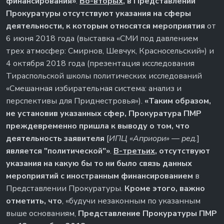
финансирования»
.
Во-вторых
, в Представлении
Прокуратуры отсутствуют указания на сферы
деятельности, к которым относятся мероприятия
от
6 июня 2018 года (выставка «СМИ под давлением
трех атмосфер: Смирнов, Шевчук, Красносельский») и
4 октября 2018 года (презентация исследования
Тираспольской школы политических исследований
«Смешанная избирательная система: анализ и
перспективы для Приднестровья»).
«Таким образом,
не установив указанных сфер, Прокуратура ПМР
преждевременно пришла к выводу о том, что
деятельность заявителя
[
ИПЦ «Априори» — ред.
]
является "политической"»
.
В-третьих
, отсутствуют
указания на какую бы то ни было связь данных
мероприятий с иностранным финансированием
в
Представлении Прокуратуры.
Кроме этого, важно
отметить, что
, «будучи незаконным по указанным
выше основаниям,
Представление Прокуратуры ПМР