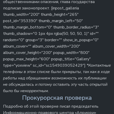
общественниками опасения, глава государства
подписал законопроект. [inpost_galleria
thumb_width="200" thumb_height="265"
post_id="353390" thumb_margin_left="50"
thumb_margin_bottom="0" thumb_border_radius="3"
thumb_shadow="0 1px 4px rgba(50, 50, 50, 1)" id=""
random="0" group="3" border="" show_in_popup="0"
album_cover="" album_cover_width="200"
album_cover_height="200" popup_width="800"
popup_max_height="600" popup_title="Gallery"
type="yoxview" sc_id="sc1549039052429"]
*Контактные
телефоны в этом списке были прикрыты, так как в ходе
работы над обращением возможность их публикации
не обсуждалась и потому оставить эту часть открытой
было бы некорректным.
Прокурорская проверка
Подробно об этой проверке писал председатель
Информационно-правового центра «Априори»