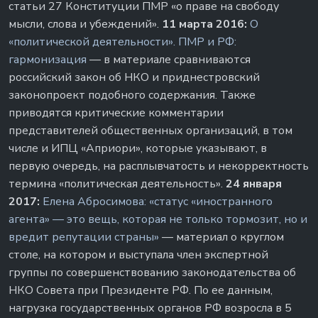
статьи 27 Конституции ПМР «о праве на свободу
мысли, слова и убеждений».
11 марта 2016:
О
«политической деятельности». ПМР и РФ:
гармонизация
— в материале сравниваются
российский закон об НКО и приднестровский
законопроект подобного содержания. Также
приводятся критические комментарии
представителей общественных организаций, в том
числе и ИПЦ «Априори», которые указывают, в
первую очередь, на расплывчатость и некорректность
термина «политическая деятельность».
24 января
2017:
Елена Абросимова: «статус «иностранного
агента» — это вещь, которая не только тормозит, но и
вредит репутации страны»
— материал о круглом
столе, на котором и выступала член экспертной
группы по совершенствованию законодательства об
НКО Совета при Президенте РФ. По ее данным,
нагрузка государственных органов РФ возросла в 5