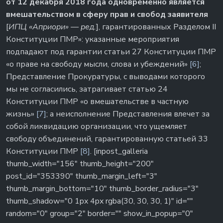
от 12 декабря 2018 года одновременно является
вмешательством в сферу прав и свобод заявителя
[
ИПЦ «Априори» — ред.
], гарантированных Разделом II
Конституции ПМР»: указанные мероприятия
подпадают под гарантии статьи 27 Конституции ПМР
«о праве на свободу мысли, слова и убеждений»
[6]
;
Представление Прокуратуры, с выводами которого
мы не согласились, затрагивает статью 24
Конституции ПМР «о вмешательстве в частную
жизнь»
[7]
; а неисполнение Представления влечет за
собой ликвидацию организации, что ущемляет
свободу объединений, гарантированную статьей 33
Конституции ПМР
[8]
. [inpost_galleria
thumb_width="156" thumb_height="200"
post_id="353390" thumb_margin_left="3"
thumb_margin_bottom="10" thumb_border_radius="3"
thumb_shadow="0 1px 4px rgba(30, 30, 30, 1)" id=""
random="0" group="2" border="" show_in_popup="0"