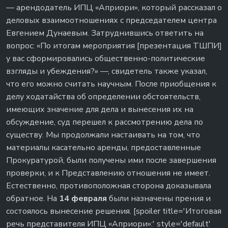
— арендодатель ИПЦ «Априори», который рассказал о
деловых взаимоотношениях с председателем центра
Евгением Дунаевым. Затруднившись ответить на
вопрос: «По итогам мероприятия [презентация ТШПИ]
у вас сформировались общественно-политические
взгляды и убеждения?» —, свидетель также указал,
что его можно считать научным. После приобщения к
делу ходатайства об определении обстоятельств,
имеющих значение для дела и вынесения их на
обсуждение, суд перешел к рассмотрению дела по
существу. Мы продолжали настаивать на том, что
материалы касательно аренды, предоставленные
Прокуратурой, были получены ими после завершения
проверки, и к Представлению отношения не имеет.
Естественно, противоположная сторона доказывала
обратное. На
14 февраля
были назначены прения и
состоялось вынесение решения. [spoiler title='Итоговая
речь представителя ИПЦ «Априори»:' style='default'