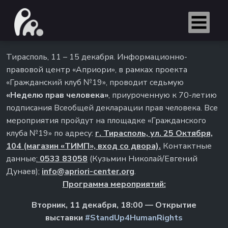
Тирасполь, 11 – 15 декабря. Информационно-
правовой центр «Априори», в рамках проекта
«Гражданский клуб №19», проводит седьмую
«Неделю прав человека»
, приуроченную к 70-летию
подписания Всеобщей декларации прав человека. Все
мероприятия пройдут на площадке «Гражданского
клуба №19» по адресу:
г. Тирасполь, ул. 25 Октября,
104 (магазин «ТИМП», вход со двора).
Контактные
данные
:
0533 83058
(Кузьмин Николай/Евгений
Дунаев);
info
@
apriori
-
center
.
org
.
Программа мероприятий:
Вторник, 11 декабря, 18:00 — Открытие
выставки
#StandUp4HumanRights